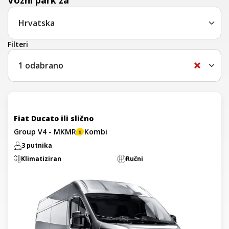
Vozni park za
Filteri
1
odabrano
Fiat Ducato ili slično
Group V4 - MKMR
Kombi
3 putnika
Klimatiziran
Ručni