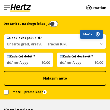
Croatian
Dostavit ću na drugu lokaciju
Mreža
Οdakle ćeš pokupiti?
Unesite grad, državu ili zračnu luku ...
Kada ćeš dobiti?
Kada ćeš dostaviti?
dd/mm/yyyy
10:00
dd/mm/yyyy
10:00
Νalazim auto
Imate li promo kod?