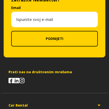
Email
PODNIJETI
Prati nas na društvenim mrežama
Car Rental